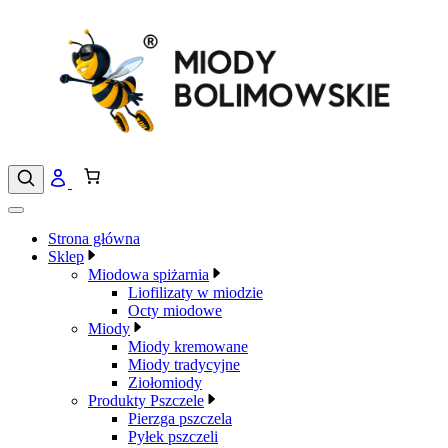
Przejdź
do
treści
Strona główna
Sklep
Miodowa spiżarnia
Liofilizaty w miodzie
Octy miodowe
Miody
Miody kremowane
Miody tradycyjne
Ziołomiody
Produkty Pszczele
Pierzga pszczela
Pyłek pszczeli