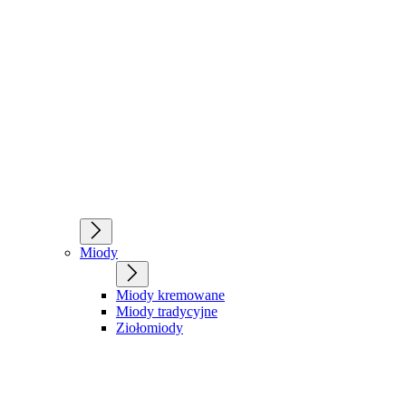
Miody
Miody kremowane
Miody tradycyjne
Ziołomiody