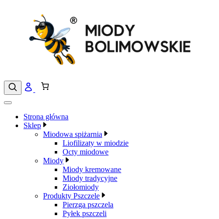
Przejdź
do
treści
Strona główna
Sklep
Miodowa spiżarnia
Liofilizaty w miodzie
Octy miodowe
Miody
Miody kremowane
Miody tradycyjne
Ziołomiody
Produkty Pszczele
Pierzga pszczela
Pyłek pszczeli