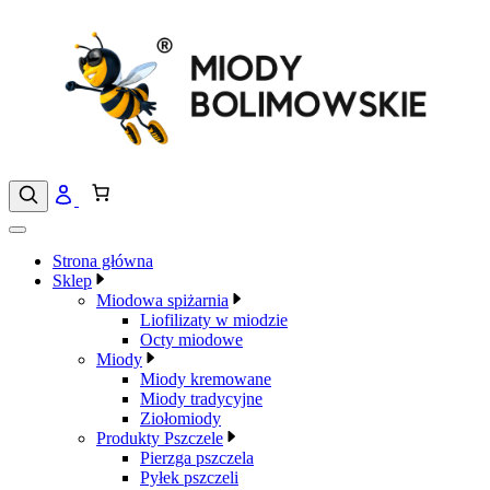
Przejdź
do
treści
Strona główna
Sklep
Miodowa spiżarnia
Liofilizaty w miodzie
Octy miodowe
Miody
Miody kremowane
Miody tradycyjne
Ziołomiody
Produkty Pszczele
Pierzga pszczela
Pyłek pszczeli