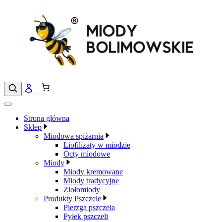
Przejdź
do
treści
Strona główna
Sklep
Miodowa spiżarnia
Liofilizaty w miodzie
Octy miodowe
Miody
Miody kremowane
Miody tradycyjne
Ziołomiody
Produkty Pszczele
Pierzga pszczela
Pyłek pszczeli