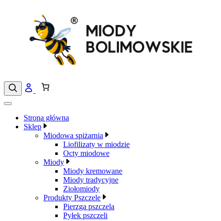
Przejdź
do
treści
Strona główna
Sklep
Miodowa spiżarnia
Liofilizaty w miodzie
Octy miodowe
Miody
Miody kremowane
Miody tradycyjne
Ziołomiody
Produkty Pszczele
Pierzga pszczela
Pyłek pszczeli