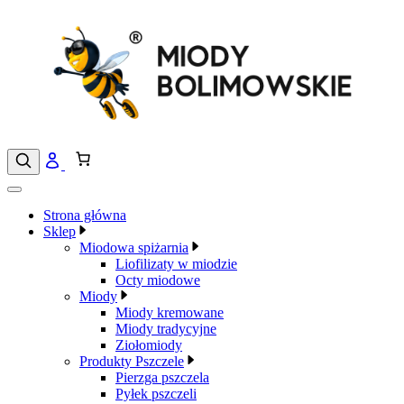
Przejdź
do
treści
Strona główna
Sklep
Miodowa spiżarnia
Liofilizaty w miodzie
Octy miodowe
Miody
Miody kremowane
Miody tradycyjne
Ziołomiody
Produkty Pszczele
Pierzga pszczela
Pyłek pszczeli