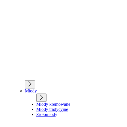
Miody
Miody kremowane
Miody tradycyjne
Ziołomiody