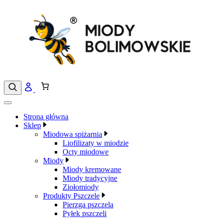
Przejdź
do
treści
Strona główna
Sklep
Miodowa spiżarnia
Liofilizaty w miodzie
Octy miodowe
Miody
Miody kremowane
Miody tradycyjne
Ziołomiody
Produkty Pszczele
Pierzga pszczela
Pyłek pszczeli