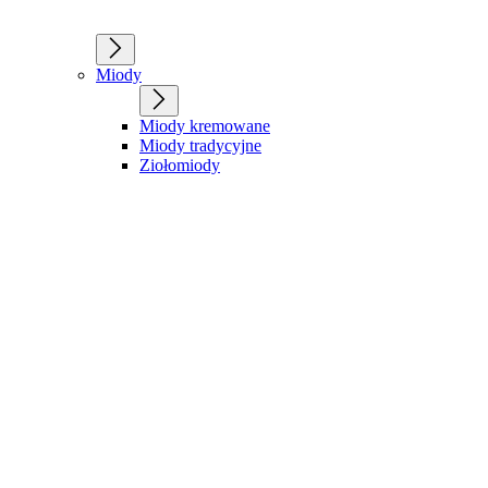
Miody
Miody kremowane
Miody tradycyjne
Ziołomiody