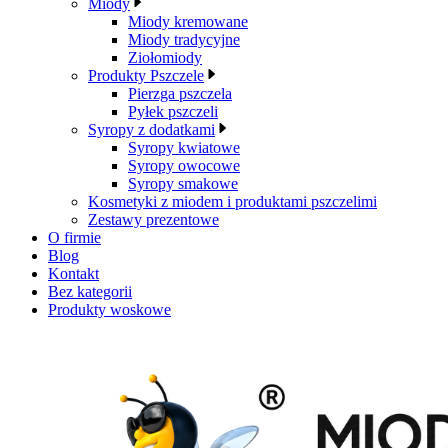
Miody
Miody kremowane
Miody tradycyjne
Ziołomiody
Produkty Pszczele
Pierzga pszczela
Pyłek pszczeli
Syropy z dodatkami
Syropy kwiatowe
Syropy owocowe
Syropy smakowe
Kosmetyki z miodem i produktami pszczelimi
Zestawy prezentowe
O firmie
Blog
Kontakt
Bez kategorii
Produkty woskowe