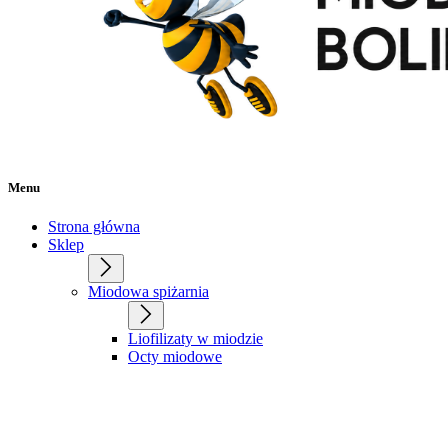
Menu
Strona główna
Sklep
Miodowa spiżarnia
Liofilizaty w miodzie
Octy miodowe