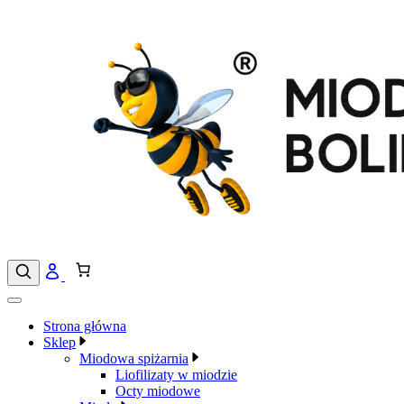
Przejdź
do
treści
Strona główna
Sklep
Miodowa spiżarnia
Liofilizaty w miodzie
Octy miodowe