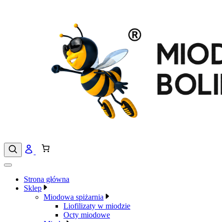
Przejdź
do
treści
Strona główna
Sklep
Miodowa spiżarnia
Liofilizaty w miodzie
Octy miodowe