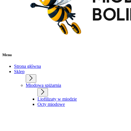
Menu
Strona główna
Sklep
Miodowa spiżarnia
Liofilizaty w miodzie
Octy miodowe