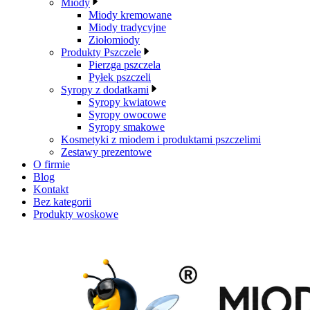
Miody
Miody kremowane
Miody tradycyjne
Ziołomiody
Produkty Pszczele
Pierzga pszczela
Pyłek pszczeli
Syropy z dodatkami
Syropy kwiatowe
Syropy owocowe
Syropy smakowe
Kosmetyki z miodem i produktami pszczelimi
Zestawy prezentowe
O firmie
Blog
Kontakt
Bez kategorii
Produkty woskowe