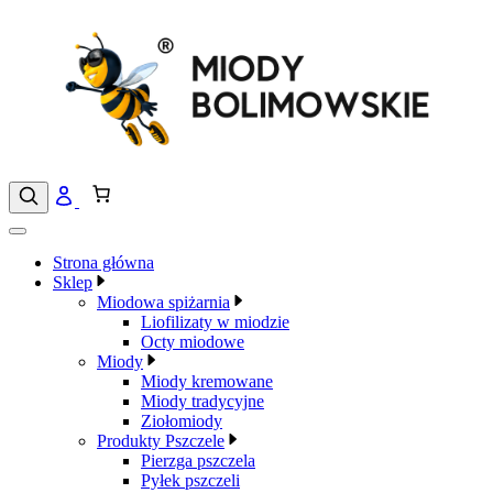
Przejdź
do
treści
Strona główna
Sklep
Miodowa spiżarnia
Liofilizaty w miodzie
Octy miodowe
Miody
Miody kremowane
Miody tradycyjne
Ziołomiody
Produkty Pszczele
Pierzga pszczela
Pyłek pszczeli