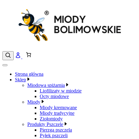
Przejdź
do
treści
Strona główna
Sklep
Miodowa spiżarnia
Liofilizaty w miodzie
Octy miodowe
Miody
Miody kremowane
Miody tradycyjne
Ziołomiody
Produkty Pszczele
Pierzga pszczela
Pyłek pszczeli