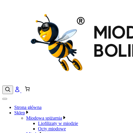
Przejdź
do
treści
Strona główna
Sklep
Miodowa spiżarnia
Liofilizaty w miodzie
Octy miodowe