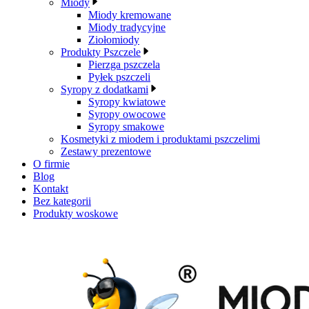
Miody
Miody kremowane
Miody tradycyjne
Ziołomiody
Produkty Pszczele
Pierzga pszczela
Pyłek pszczeli
Syropy z dodatkami
Syropy kwiatowe
Syropy owocowe
Syropy smakowe
Kosmetyki z miodem i produktami pszczelimi
Zestawy prezentowe
O firmie
Blog
Kontakt
Bez kategorii
Produkty woskowe