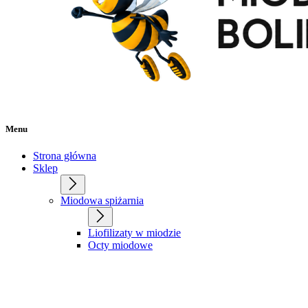
Menu
Strona główna
Sklep
Miodowa spiżarnia
Liofilizaty w miodzie
Octy miodowe