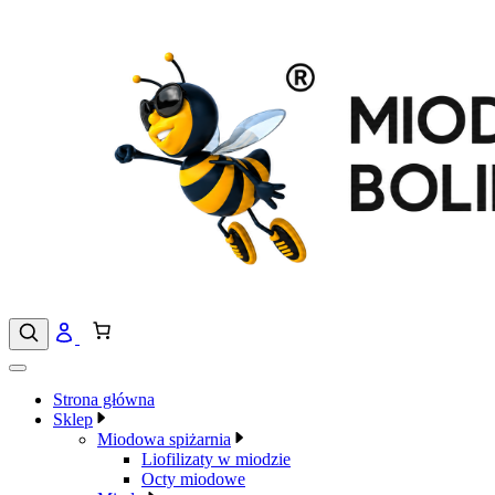
Przejdź
do
treści
Strona główna
Sklep
Miodowa spiżarnia
Liofilizaty w miodzie
Octy miodowe