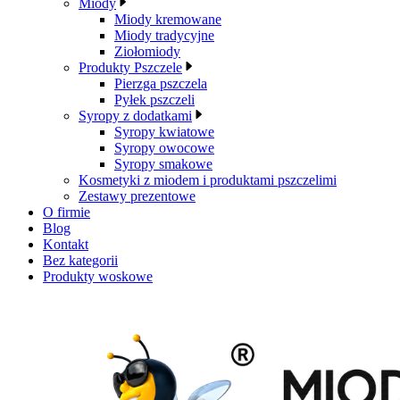
Miody
Miody kremowane
Miody tradycyjne
Ziołomiody
Produkty Pszczele
Pierzga pszczela
Pyłek pszczeli
Syropy z dodatkami
Syropy kwiatowe
Syropy owocowe
Syropy smakowe
Kosmetyki z miodem i produktami pszczelimi
Zestawy prezentowe
O firmie
Blog
Kontakt
Bez kategorii
Produkty woskowe