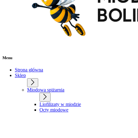
Menu
Strona główna
Sklep
Miodowa spiżarnia
Liofilizaty w miodzie
Octy miodowe